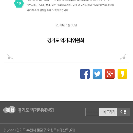
이동
유관기관
(16444) 경기도 수원시 팔달구 효원로1(매산로3가)