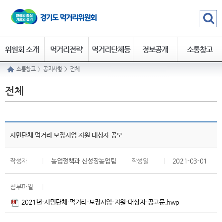
위원회 소개
먹거리전략
먹거리단체등
정보공개
소통창고
소통창고
>
공지사항
>
전체
록
전체
시민단체 먹거리 보장사업 지원 대상자 공모​​
작성자
|
농업정책과 신성장농업팀
작성일
|
2021-03-01
첨부파일
|
2021년-시민단체-먹거리-보장사업-지원-대상자-공고문.hwp