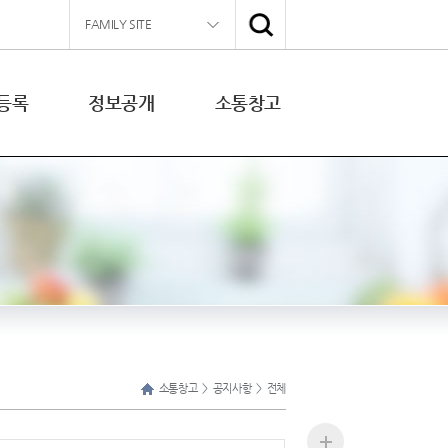
FAMILY SITE
경기도농업기술원
경기도동물위생시험소
등록
정보공개
소통창고
경기산림환경연구소
경기해양수산자원연구소
소통창고
>
공지사항
>
전체