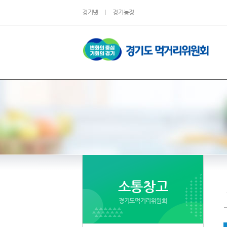
경기넷
|
경기농정
소통창고
경기도먹거리위원회